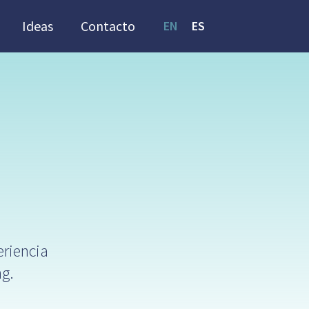
Ideas
Contacto
EN
ES
eriencia
ng.